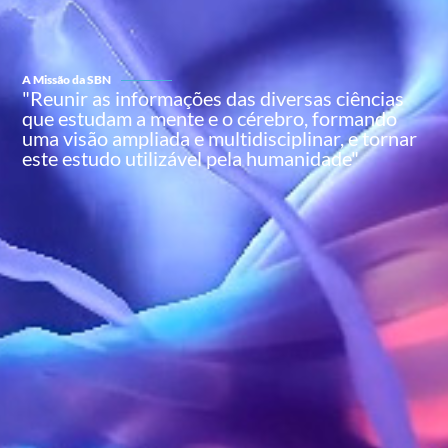
A Missão da SBN
"Reunir as informações das diversas ciências
que estudam a mente e o cérebro, formando
uma visão ampliada e multidisciplinar, e tornar
este estudo utilizável pela humanidade"