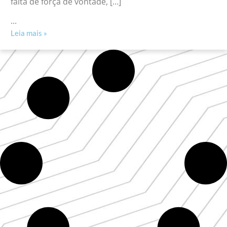
falta de força de vontade, […]
...
Leia mais »