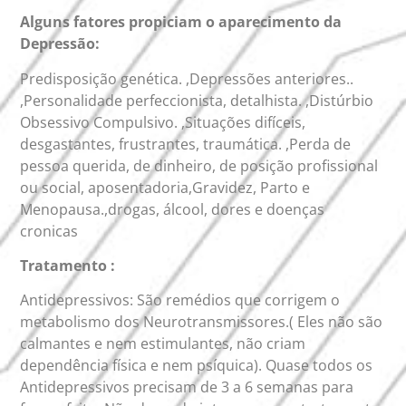
Alguns fatores propiciam o aparecimento da
Depressão:
Predisposição genética. ,Depressões anteriores..
,Personalidade perfeccionista, detalhista. ,Distúrbio
Obsessivo Compulsivo. ,Situações difíceis,
desgastantes, frustrantes, traumática. ,Perda de
pessoa querida, de dinheiro, de posição profissional
ou social, aposentadoria,Gravidez, Parto e
Menopausa.,drogas, álcool, dores e doenças
cronicas
Tratamento :
Antidepressivos: São remédios que corrigem o
metabolismo dos Neurotransmissores.( Eles não são
calmantes e nem estimulantes, não criam
dependência física e nem psíquica). Quase todos os
Antidepressivos precisam de 3 a 6 semanas para