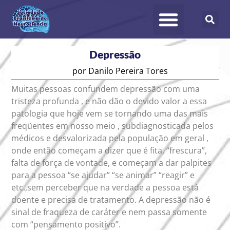
Depressão
por
Danilo Pereira Tores
Muitas pessoas confundem depressão com uma
tristeza profunda , e não dão o devido valor a essa
patologia que hoje vem se tornando uma das mais
freqüentes em nosso meio , subdiagnosticada pelos
médicos e desvalorizada pela população em geral ,
onde então começam a dizer que é fita, “frescura”,
falta de força de vontade, e começam a dar palpites
para a pessoa “se ajudar” “se animar” “reagir” e
etc.,sem perceber que na verdade a pessoa está
doente e precisa de tratamento. A depressão não é
sinal de fraqueza de caráter e nem passa somente
com “pensamento positivo”.