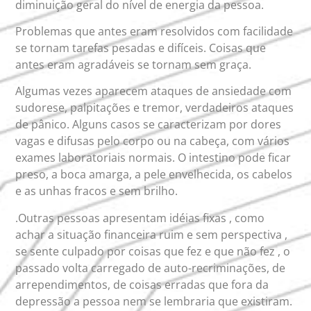
diminuição geral do nível de energia da pessoa.
Problemas que antes eram resolvidos com facilidade
se tornam tarefas pesadas e difíceis. Coisas que
antes eram agradáveis se tornam sem graça.
Algumas vezes aparecem ataques de ansiedade com
sudorese, palpitações e tremor, verdadeiros ataques
de pânico. Alguns casos se caracterizam por dores
vagas e difusas pelo corpo ou na cabeça, com vários
exames laboratoriais normais. O intestino pode ficar
preso, a boca amarga, a pele envelhecida, os cabelos
e as unhas fracos e sem brilho.
.Outras pessoas apresentam idéias fixas , como
achar a situação financeira ruim e sem perspectiva ,
se sente culpado por coisas que fez e que não fez , o
passado volta carregado de auto-recriminações, de
arrependimentos, de coisas erradas que fora da
depressão a pessoa nem se lembraria que existiram.