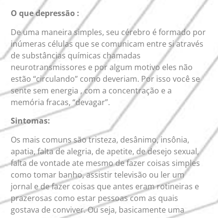
O que depressão :
De uma maneira simples, seu cérebro é formado por
inúmeras células que se comunicam entre si através
de substâncias químicas chamadas
neurotransmissores e por algum motivo eles não
estão “circulando” como deveriam. Por isso você se
sente sem energia , com a concentração e a
memória fracas, “devagar”.
Sintomas:
Os mais comuns são tristeza, desânimo, insônia,
apatia, falta de alegria, de apetite, de desejo sexual,
falta de vontade ate mesmo de fazer coisas simples
como tomar banho, assistir televisão ou ler um
jornal e de fazer coisas que antes eram rotineiras e
prazerosas como estar pessoas com as quais
gostava de conviver. Ou seja, basicamente uma