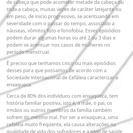
de cabeça que pode acometer metade da cabeça ou
toda a cabeça, muitas vezes de caráter latejante ou
em peso, de inicio progressivo, se acentuando em
severidade com o passar do tempo, associado a
náuseas, vômitos foto e fonofobia. Esses episódios
podem durar algumas horas ou até 2 ou 3 dias e
podem se acentuar nos casos de mulheres no
período menstrual.
È preciso que tenhamos cinco ou mais episódios
desses para que possamos de acordo com a
Sociedade Internacional de Cefáleia caracterizar a
enxaqueca.
Cerca de 80% dos indivíduos com enxaqueca, tem
história familiar positiva, isto é, a mãe, o pai, os
irmãos ou outros membros da família também
sofrem do mesmo mal. Por ser a enxaqueca, uma
cefaléia muito freqüente, ela causa alterações na
qualidade de vida dos sofredores e a nível de saúde