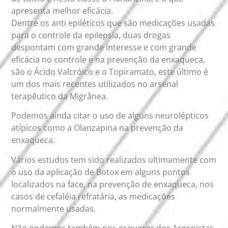
apresenta melhor eficácia.
Dentre os anti epiléticos que são medicações usadas
para o controle da epilepsia, duas drogas
despontam com grande interesse e com grande
eficácia no controle e na prevenção da enxaqueca,
são o Ácido Valcróico e o Topiramato, este último é
um dos mais recentes utilizados no arsenal
terapêutico da Migrânea.
Podemos ainda citar o uso de alguns neurolépticos
atípicos como a Olanzapina na prevenção da
enxaqueca.
Vários estudos tem sido realizados ultimamente com
o uso da aplicação de Botox em alguns pontos
localizados na face, na prevenção de enxaqueca, nos
casos de cefaléia refratária, as medicações
normalmente usadas.