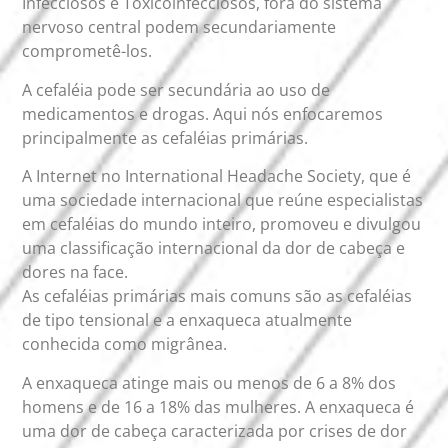
Infecciosos e Toxicoinfecciosos, fora do sistema
nervoso central podem secundariamente
comprometê-los.
A cefaléia pode ser secundária ao uso de
medicamentos e drogas. Aqui nós enfocaremos
principalmente as cefaléias primárias.
A Internet no International Headache Society, que é
uma sociedade internacional que reúne especialistas
em cefaléias do mundo inteiro, promoveu e divulgou
uma classificação internacional da dor de cabeça e
dores na face.
As cefaléias primárias mais comuns são as cefaléias
de tipo tensional e a enxaqueca atualmente
conhecida como migrânea.
A enxaqueca atinge mais ou menos de 6 a 8% dos
homens e de 16 a 18% das mulheres. A enxaqueca é
uma dor de cabeça caracterizada por crises de dor