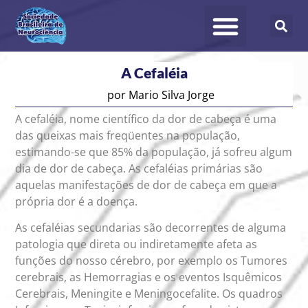
A Cefaléia
por
Mario Silva Jorge
A cefaléia, nome científico da dor de cabeça é uma
das queixas mais freqüentes na população,
estimando-se que 85% da população, já sofreu algum
dia de dor de cabeça. As cefaléias primárias são
aquelas manifestações de dor de cabeça em que a
própria dor é a doença.
As cefaléias secundarias são decorrentes de alguma
patologia que direta ou indiretamente afeta as
funções do nosso cérebro, por exemplo os Tumores
cerebrais, as Hemorragias e os eventos Isquêmicos
Cerebrais, Meningite e Meningocefalite. Os quadros