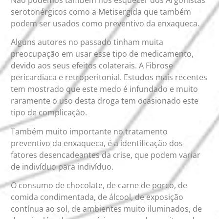
Não podemos também nos esquecer dos Argonistas
serotonérgicos como a Metisergida que também
podem ser usados como preventivo da enxaqueca.
Alguns autores no passado tinham muita
preocupação em usar esse tipo de medicamento,
devido aos seus efeitos colaterais. A Fibrose
pericardiaca e retroperitonial. Estudos mais recentes
tem mostrado que este medo é infundado e muito
raramente o uso desta droga tem ocasionado este
tipo de complicação.
Também muito importante no tratamento
preventivo da enxaqueca, é a identificação dos
fatores desencadeantes da crise, que podem variar
de indivíduo para indivíduo.
O consumo de chocolate, de carne de porco, de
comida condimentada, de álcool, de exposição
contínua ao sol, de ambientes muito iluminados, de