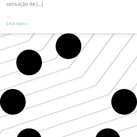
sensação de […]
...
Leia mais »