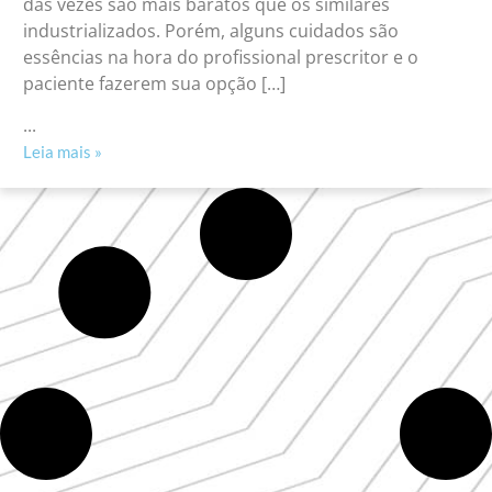
das vezes são mais baratos que os similares
industrializados. Porém, alguns cuidados são
essências na hora do profissional prescritor e o
paciente fazerem sua opção […]
...
Leia mais »