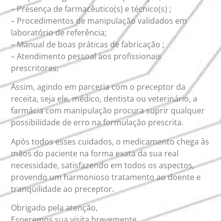
– Presença de farmacêutico(s) e técnico(s) ;
– Procedimentos de manipulação validados em
laboratório de referência;
– Manual de boas práticas de fabricação ;
– Atendimento pessoal aos profissionais
prescritores;
Assim, agindo em parceria com o preceptor da
receita, seja ele, médico, dentista ou veterinário, a
farmácia com manipulação procura suprir qualquer
possibilidade de erro na formulação prescrita.
Após todos esses cuidados, o medicamento chega às
mãos do paciente na forma exata da sua real
necessidade, satisfazendo em todos os aspectos,
provendo um harmonioso tratamento ao doente e
tranqüilidade ao preceptor.
Obrigado pela atenção,
Esperemos sua visita brevemente,