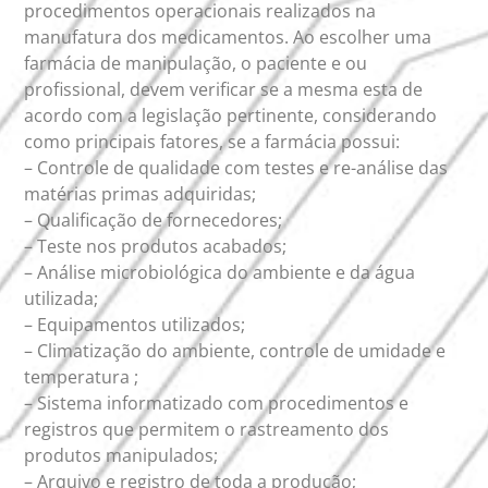
procedimentos operacionais realizados na
manufatura dos medicamentos. Ao escolher uma
farmácia de manipulação, o paciente e ou
profissional, devem verificar se a mesma esta de
acordo com a legislação pertinente, considerando
como principais fatores, se a farmácia possui:
– Controle de qualidade com testes e re-análise das
matérias primas adquiridas;
– Qualificação de fornecedores;
– Teste nos produtos acabados;
– Análise microbiológica do ambiente e da água
utilizada;
– Equipamentos utilizados;
– Climatização do ambiente, controle de umidade e
temperatura ;
– Sistema informatizado com procedimentos e
registros que permitem o rastreamento dos
produtos manipulados;
– Arquivo e registro de toda a produção;