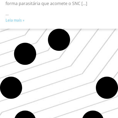
forma parasitária que acomete o SNC […]
...
Leia mais »