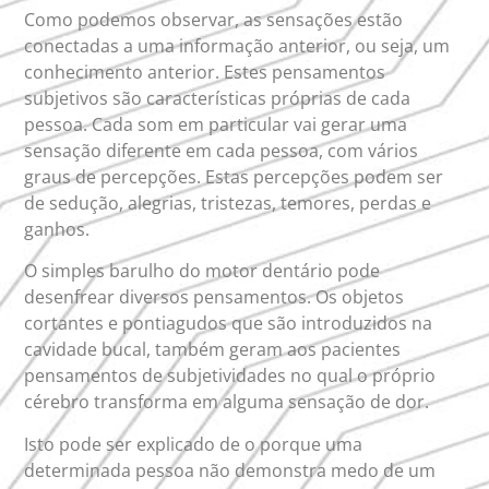
Como podemos observar, as sensações estão
conectadas a uma informação anterior, ou seja, um
conhecimento anterior. Estes pensamentos
subjetivos são características próprias de cada
pessoa. Cada som em particular vai gerar uma
sensação diferente em cada pessoa, com vários
graus de percepções. Estas percepções podem ser
de sedução, alegrias, tristezas, temores, perdas e
ganhos.
O simples barulho do motor dentário pode
desenfrear diversos pensamentos. Os objetos
cortantes e pontiagudos que são introduzidos na
cavidade bucal, também geram aos pacientes
pensamentos de subjetividades no qual o próprio
cérebro transforma em alguma sensação de dor.
Isto pode ser explicado de o porque uma
determinada pessoa não demonstra medo de um