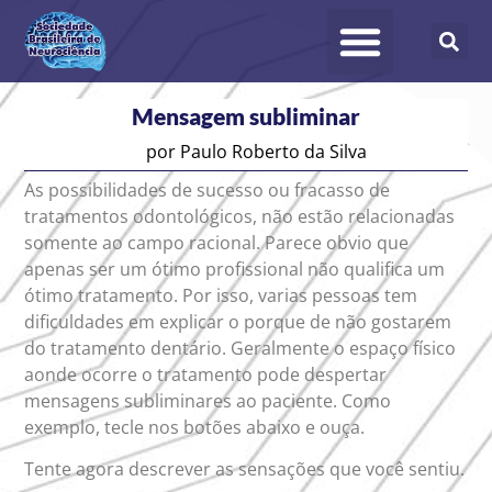
Mensagem subliminar
por
Paulo Roberto da Silva
As possibilidades de sucesso ou fracasso de
tratamentos odontológicos, não estão relacionadas
somente ao campo racional. Parece obvio que
apenas ser um ótimo profissional não qualifica um
ótimo tratamento. Por isso, varias pessoas tem
dificuldades em explicar o porque de não gostarem
do tratamento dentário. Geralmente o espaço físico
aonde ocorre o tratamento pode despertar
mensagens subliminares ao paciente. Como
exemplo, tecle nos botões abaixo e ouça.
Tente agora descrever as sensações que você sentiu.