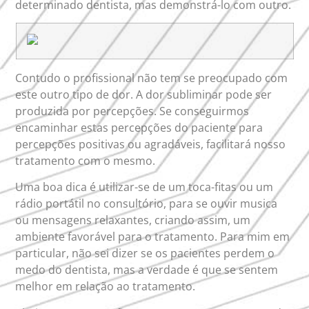
determinado dentista, mas demonstrá-lo com outro.
Contudo o profissional não tem se preocupado com
este outro tipo de dor. A dor subliminar pode ser
produzida por percepções. Se conseguirmos
encaminhar estas percepções do paciente para
percepções positivas ou agradáveis, facilitará nosso
tratamento com o mesmo.
Uma boa dica é utilizar-se de um toca-fitas ou um
rádio portátil no consultório, para se ouvir musica
ou mensagens relaxantes, criando assim, um
ambiente favorável para o tratamento. Para mim em
particular, não sei dizer se os pacientes perdem o
medo do dentista, mas a verdade é que se sentem
melhor em relação ao tratamento.