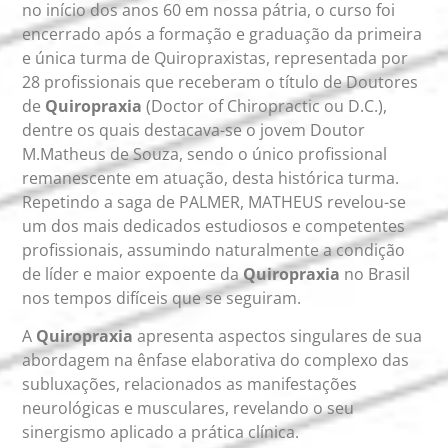
no início dos anos 60 em nossa pátria, o curso foi
encerrado após a formação e graduação da primeira
e única turma de Quiropraxistas, representada por
28 profissionais que receberam o título de Doutores
de
Quiropraxia
(Doctor of Chiropractic ou D.C.),
dentre os quais destacava-se o jovem Doutor
M.Matheus de Souza, sendo o único profissional
remanescente em atuação, desta histórica turma.
Repetindo a saga de PALMER, MATHEUS revelou-se
um dos mais dedicados estudiosos e competentes
profissionais, assumindo naturalmente a condição
de líder e maior expoente da
Quiropraxia
no Brasil
nos tempos difíceis que se seguiram.
A
Quiropraxia
apresenta aspectos singulares de sua
abordagem na ênfase elaborativa do complexo das
subluxações, relacionados as manifestações
neurológicas e musculares, revelando o seu
sinergismo aplicado a prática clínica.