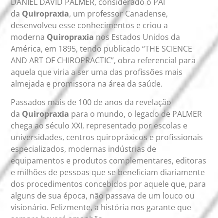
DANIEL DAVID PALMER, considerado o PAI
da
Quiropraxia
, um professor Canadense,
desenvolveu esse conhecimentos e criou a
moderna
Quiropraxia
nos Estados Unidos da
América, em 1895, tendo publicado “THE SCIENCE
AND ART OF CHIROPRACTIC”, obra referencial para
aquela que viria a ser uma das profissões mais
almejada e promissora na área da saúde.
Passados mais de 100 de anos da revelação
da
Quiropraxia
para o mundo, o legado de PALMER
chega ao século XXI, representado por escolas e
universidades, centros quiropráxicos e profissionais
especializados, modernas indústrias de
equipamentos e produtos complementares, editoras
e milhões de pessoas que se beneficiam diariamente
dos procedimentos concebidos por aquele que, para
alguns de sua época, não passava de um louco ou
visionário. Felizmente, a história nos garante que