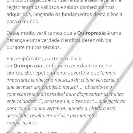
princípios básicos e fundamentais e descreveram e
registraram os valiosos e sábios conhecimentos
adquiridos, lançando os fundamentos desta ciência
para o mundo.
Deste modo, verificamos que a
Quiropraxia
é uma
herança e uma verdade científica desenvolvida
durante muitos séculos.
Para Hipócrates, a arte e a ciência
da
Quiropraxia
confirmam a verdadeiramente
ciência. Ele, repetidamente advertida que “
é mais
importante conhecer a natureza da coluna vertebral, o
que deve ser um propósito natural, … obtendo-se o
conhecimento indispensável para diagnosticar as muitas
enfermidades”.
E, prosseguia, dizendo:
“… a negligência
para com a coluna vertebral, quando a vértebra está
descolada, resulta em sérias e permanentes
complicações”.