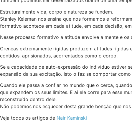
Também podemos ser desenraizados diante de uma tempes
Estruturalmente vida, corpo e natureza se fundem.
Stanley Keleman nos ensina que nos formamos e reformamo
formativo acontece em cada atitude, em cada decisão, e
Nesse processo formativo a atitude envolve a mente e os 
Crenças extremamente rígidas produzem atitudes rígidas e
contidos, aprisionados, acorrentados como o corpo.
Se a capacidade de auto-expressão do indivíduo estiver se
expansão da sua excitação. Isto o faz se comportar como
Quando ele passa a confiar no mundo que o cerca, quando
que expandem os seus limites. E aí ele corre para esse mu
reconstruído dentro dele.
Não podemos nos esquecer desta grande benção que nos fo
Veja todos os artigos de
Nair Kaminski