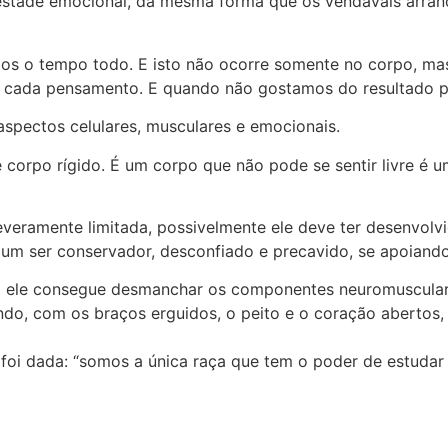
tade emocional, da mesma forma que os vendavais arranc
s o tempo todo. E isto não ocorre somente no corpo, mas
m cada pensamento. E quando não gostamos do resultado 
aspectos celulares, musculares e emocionais.
 corpo rígido. É um corpo que não pode se sentir livre é 
veramente limitada, possivelmente ele deve ter desenvolvid
 um ser conservador, desconfiado e precavido, se apoiand
 ele consegue desmanchar os componentes neuromusculares
ndo, com os braços erguidos, o peito e o coração abertos, 
i dada: “somos a única raça que tem o poder de estudar 