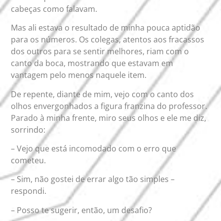
cabeças como falavam.
Mas ali estava o resultado de minha pouca aptidão
para os números. Os colegas, atentos aos fracassos
dos outros para se sentir melhores, riam com o
canto da boca, mostrando que estavam em
vantagem pelo menos naquele item.
De repente, diante de mim, vejo com o canto dos
olhos envergonhados a figura franzina do professor.
Parado à minha frente, miro seus olhos e ele me diz,
sorrindo:
– Vejo que está incomodado com o erro que
cometeu.
– Sim, não gostei de errar algo tão simples –
respondi.
– Posso te sugerir, então, um desafio?