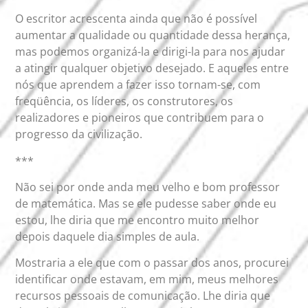
O escritor acrescenta ainda que não é possível
aumentar a qualidade ou quantidade dessa herança,
mas podemos organizá-la e dirigi-la para nos ajudar
a atingir qualquer objetivo desejado. E aqueles entre
nós que aprendem a fazer isso tornam-se, com
freqüência, os líderes, os construtores, os
realizadores e pioneiros que contribuem para o
progresso da civilização.
***
Não sei por onde anda meu velho e bom professor
de matemática. Mas se ele pudesse saber onde eu
estou, lhe diria que me encontro muito melhor
depois daquele dia simples de aula.
Mostraria a ele que com o passar dos anos, procurei
identificar onde estavam, em mim, meus melhores
recursos pessoais de comunicação. Lhe diria que