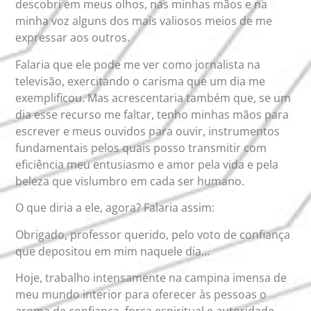
descobri em meus olhos, nas minhas mãos e na
minha voz alguns dos mais valiosos meios de me
expressar aos outros.
Falaria que ele pode me ver como jornalista na
televisão, exercitando o carisma que um dia me
exemplificou. Mas acrescentaria também que, se um
dia esse recurso me faltar, tenho minhas mãos para
escrever e meus ouvidos para ouvir, instrumentos
fundamentais pelos quais posso transmitir com
eficiência meu entusiasmo e amor pela vida e pela
beleza que vislumbro em cada ser humano.
O que diria a ele, agora? Falaria assim:
Obrigado, professor querido, pelo voto de confiança
que depositou em mim naquele dia…
Hoje, trabalho intensamente na campina imensa de
meu mundo interior para oferecer às pessoas o
aroma de confiança, força espiritual e autoridade