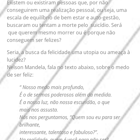
Existem ou existiram pessoas que, por não
conseguirem uma realização pessoal, ou seja, uma
escala de equilíbrio de bem estar e auto-gestão,
buscaram ou tentam a morte pelo suicídio. Será
que querem mesmo morrer ou é porque não
conseguem ser felizes?
Seria, a busca da felicidade uma utopia ou ameaça à
lucidez?
Nelson Mandela, fala no texto abaixo, sobre o medo
de ser feliz:
“ Nosso medo mais profundo,
É o de sermos poderosos além da medida.
É a nossa luz, não nossa escuridão, o que
mais nos assusta.
Nós nos perguntamos, “Quem sou eu para ser
brilhante,
interessante, talentoso e fabuloso?”.
Na realidade, quem é você para não ser?