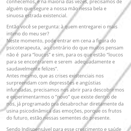
conhecemos, e na maioria das vezes, precisamos de
alguém que segure a nossa mão nessa bela e
sinuosa estrada existencial.
Então você se pergunta: à quem entregarei o mais
intimo do meu ser?
Neste momento, pode entrar em cena a figura do
psicoterapeuta, ao contrário do que muitos pensam
não é para “loucos” e sim, para os que estão “loucos
para se encontrarem e serem adequadamente e
saudavelmente felizes”.
Antes mesmo, que as crises existenciais nos
surpreendam com depressões e angústias
infundadas, precisamos nos abrir para descobrirmos
e experimentarmos o “novo” que existe dentro de
nós, já programado pra desabrochar diretamente da
usina psicodinâmica das emoções, porque os frutos
do futuro, estão nessas sementes do presente.
Sendo Indispensável para esse crescimento e saúde