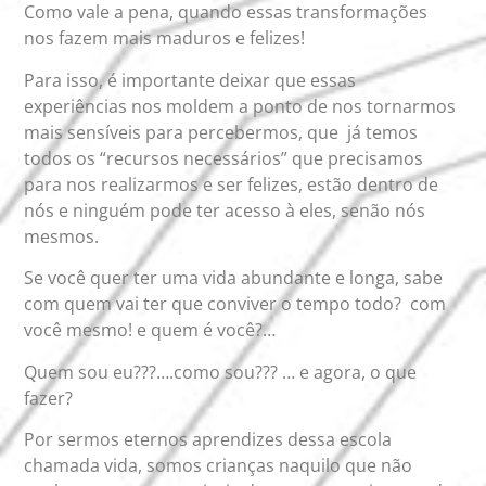
Como vale a pena, quando essas transformações
nos fazem mais maduros e felizes!
Para isso, é importante deixar que essas
experiências nos moldem a ponto de nos tornarmos
mais sensíveis para percebermos, que já temos
todos os “recursos necessários” que precisamos
para nos realizarmos e ser felizes, estão dentro de
nós e ninguém pode ter acesso à eles, senão nós
mesmos.
Se você quer ter uma vida abundante e longa, sabe
com quem vai ter que conviver o tempo todo? com
você mesmo! e quem é você?…
Quem sou eu???….como sou??? … e agora, o que
fazer?
Por sermos eternos aprendizes dessa escola
chamada vida, somos crianças naquilo que não