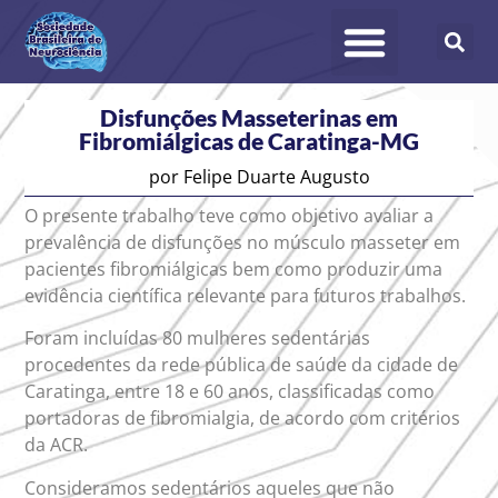
Disfunções Masseterinas em
Fibromiálgicas de Caratinga-MG
por
Felipe Duarte Augusto
O presente trabalho teve como objetivo avaliar a
prevalência de disfunções no músculo masseter em
pacientes fibromiálgicas bem como produzir uma
evidência científica relevante para futuros trabalhos.
Foram incluídas 80 mulheres sedentárias
procedentes da rede pública de saúde da cidade de
Caratinga, entre 18 e 60 anos, classificadas como
portadoras de fibromialgia, de acordo com critérios
da ACR.
Consideramos sedentários aqueles que não