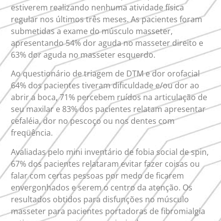
estiverem realizando nenhuma atividade física
regular nos últimos três meses. As pacientes foram
submetidas a exame do músculo masseter,
apresentando 54% dor aguda no masseter direito e
63% dor aguda no masseter esquerdo.
Ao questionário de triagem de DTM e dor orofacial
64% dos pacientes tiveram dificuldade e/ou dor ao
abrir a boca, 71% percebem ruídos na articulação de
seu maxilar e 83% dos pacientes relatam apresentar
cefaléia, dor no pescoço ou nos dentes com
freqüência.
Avaliadas pelo mini inventário de fobia social de spin,
67% dos pacientes relataram evitar fazer coisas ou
falar com certas pessoas por medo de ficarem
envergonhados e serem o centro da atenção. Os
resultados obtidos para disfunções no músculo
masseter para pacientes portadoras de fibromialgia